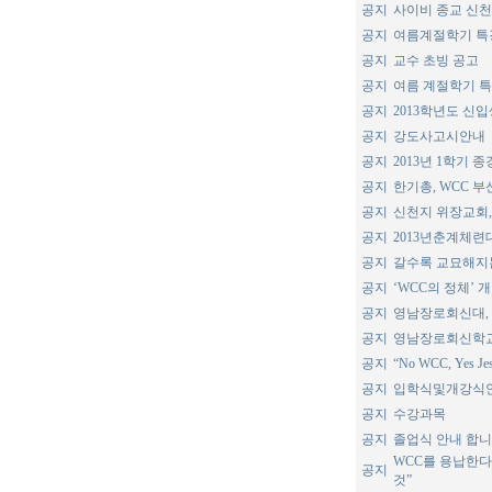
공지
사이비 종교 신천
공지
여름계절학기 특강(2
공지
교수 초빙 공고
공지
여름 계절학기 
공지
2013학년도 신
공지
강도사고시안내
공지
2013년 1학기 
공지
한기총, WCC 부
공지
신천지 위장교회
공지
2013년춘계체
공지
갈수록 교묘해지는
공지
‘WCC의 정체’
공지
영남장로회신대, 
공지
영남장로회신학교 
공지
“No WCC, Yes Je
공지
입학식및개강식
공지
수강과목
공지
졸업식 안내 합
WCC를 용납한다
공지
것”