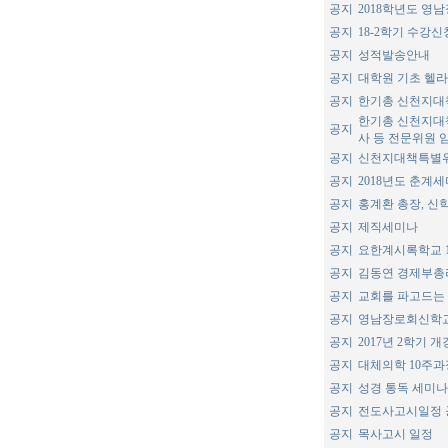
공지
2018학년도 영
공지
18-2학기 수강
공지
성적발송안내
공지
대학원 기초 헬라
공지
한기총 신천지대책
한기총 신천지대
공지
사 등 전문위원 
공지
신천지대책특별위
공지
2018년도 춘계
공지
홍계환 총장, 신
공지
제직세미나
공지
요한계시록학교 
공지
김동연 경제부총리
공지
교회를 파고드는
공지
영남장로회신학교
공지
2017년 2학기 
공지
대체의학 10주과
공지
성경 통독 세미나
공지
전도사고시일정 
공지
목사고시 일정