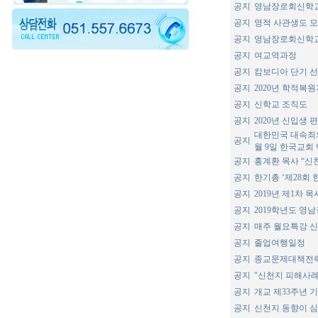
공지
영남장로회신학
공지
영적 사관생도 
공지
영남장로회신학교
공지
여교역과정
공지
캄보디아 단기 
공지
2020년 학적복
공지
신학교 조직도
공지
2020년 신입생 
대한민국 대속죄의 
공지
월 9일 한국교회
공지
홍계환 목사 “신
공지
한기총 ‘제28회 
공지
2019년 제1차 
공지
2019학년도 영
공지
매주 월요특강 
공지
졸업여행일정
공지
종교문제대책전략
공지
"신천지 피해사례
공지
개교 제33주년 
공지
신천지 동향이 