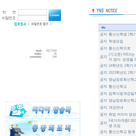
공지
통신신학생 2학
공지
학생모집
공지
통신신학으로
total :
3027630
today :
36
(기고문) WEA
공지
yesterday :
248
지 않다. 성경을 이
공지
24학년도 2학기
공지
2023학년도 2학
공지
영남장로회신학교
공지
통신신학교
공지
입학식및개강일
공지
영남장로회신학
공지
개강안내
공지
취업 커리어 양
I국가자격증I 20
공지
생 모집
공지
통신신학교 동계