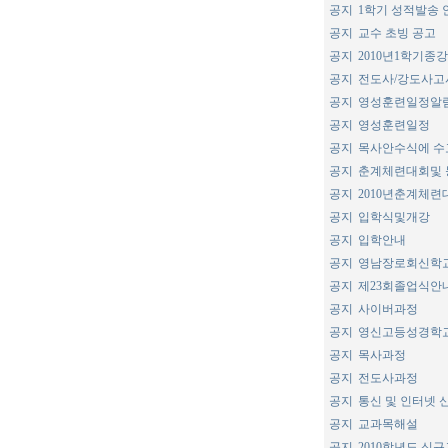
공지
1학기 성적발송 
공지
교수 초빙 공고
공지
2010년1학기종
공지
전도사/강도사
공지
영성훈련일정알
공지
영성훈련일정
공지
목사안수식에 수
공지
춘계체련대회및 
공지
2010년춘계체
공지
입학식및개강
공지
입학안내
공지
영남장로회신학교
공지
제23회졸업식안
공지
사이버과정
공지
영신고등성경학
공지
목사과정
공지
전도사과정
공지
통신 및 인터넷
공지
교과목해설
공지
2010학년도 신