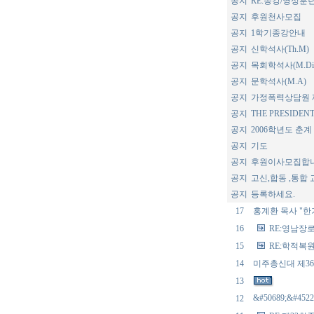
공지
RE:종강/영성훈
공지
후원천사모집
공지
1학기종강안내
공지
신학석사(Th.M)
공지
목회학석사(M.Di
공지
문학석사(M.A)
공지
가정폭력상담원 
공지
THE PRESIDEN
공지
2006학년도 춘계
공지
기도
공지
후원이사모집합니
공지
고신,합동 ,통합
공지
등록하세요.
17
홍계환 목사 "한기
16
RE:영남장로
15
RE:학적복
14
미주총신대 제36
13
&#50689;&#45224
12