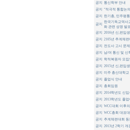
공지
통신학부 안내
공지
“적극적 통합논의
공지
한기총, 민주평
한국기독교역사교
공지
화 관련 성명 발
공지
2016년 신,편입
공지
2105년 추계체
공지
전도사 고시 문제
공지
남/여 통신 및 
공지
학적복원자 모집
공지
2015년 신,편입
공지
미주 총신대학교 
공지
졸업식 안내
공지
총회임원
공지
2014학년도 신
공지
2013학년도 졸
공지
WCC대회 이후
공지
WCC총회 대표대
공지
추계체련대회 동
공지
2013년 2학기 