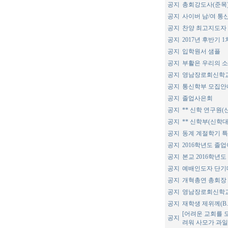
공지
총회강도사(준목
공지
사이버 남/여 통
공지
찬양 최고지도자
공지
2017년 후반기 
공지
입학원서 샘플
공지
부활은 우리의 소
공지
영남장로회신학교
공지
통신학부 모집안
공지
졸업사은회
공지
** 신학 연구원(
공지
** 신학부(신학대
공지
동계 계절학기 
공지
2016학년도 졸
공지
본교 2016학년
공지
예배인도자 단기
공지
개혁총연 총회장
공지
영남장로회신학교
공지
재학생 제위께(B.Th.
[어려운 교회를 
공지
려워 사모가 과일