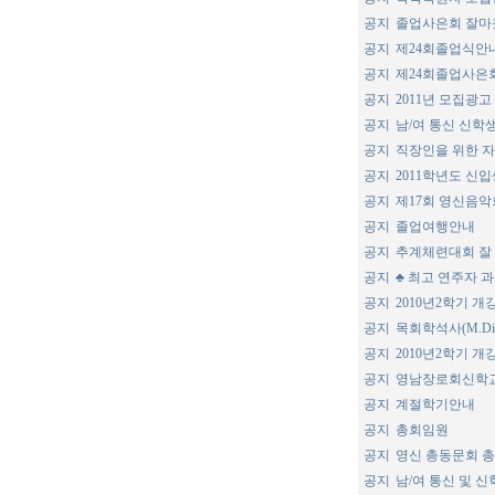
공지
졸업사은회 잘마
공지
제24회졸업식안
공지
제24회졸업사은
공지
2011년 모집광고
공지
남/여 통신 신학
공지
직장인을 위한 
공지
2011학년도 신
공지
제17회 영신음악
공지
졸업여행안내
공지
추계체련대회 잘
공지
♣ 최고 연주자 
공지
2010년2학기 
공지
목회학석사(M.D
공지
2010년2학기 
공지
영남장로회신학교
공지
계절학기안내
공지
총회임원
공지
영신 총동문회 총
공지
남/여 통신 및 