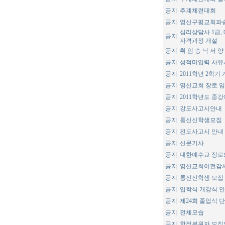
공지
추계체련대회
공지
영신구평교회파
심리상담사 1급,
공지
자격과정 개설
공지
취 임 승 낙 서 양
공지
성적미입력 사유
공지
2011학년 2학기
공지
영신교회 장로 
공지
2011학년도 종
공지
강도사고시안내
공지
통신신학생모집
공지
전도사고시 안내
공지
신문기사
공지
대한예수교 장로
공지
영신교회이전감
공지
통신신학생 모집
공지
입학식 개강식 
공지
제24회 졸업식 
공지
전체모습
공지
학적복원자 모집