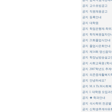
공지
입학식및개강예
공지
교수초빙공고
공지
직원채용공고
공지
등록안내
공지
대학원
공지
학점은행제-학
공지
학적복원절차안
공지
21회졸업식안내
공지
졸업사은회안내
공지
제14회 영신음
공지
학장님방송설교
공지
사회교육원 (학
공지
2007학년도 추
공지
의존증재활복지
공지
안녕하세요?
공지
M.A Th.M사회
공지
I. 대학원 모집
공지
◈ 학과안내
공지
석사학위 전공별
공지
신학생추계야유