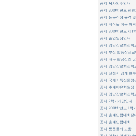
공지
목사안수안내
공지
2009학년도 전
공지
논문작성 규격 및
공지
저작물 이용 허
공지
2009학년도 제1
공지
졸업일정안내
공지
영남장로회신학교
공지
부산 합동장신교
공지
대구 팔공산엔 굿당
공지
영남장로회신학교
공지
신천지 경계 현수
공지
국제기독신문창간
공지
추계야유회일정
공지
영남장로회신학교
공지
2학기개강안내
공지
2008학년도 1
공지
춘계단합대회잘
공지
춘계단합대회
공지
동문들께 고함