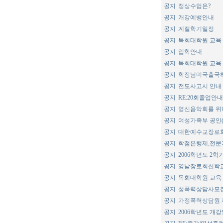
공지
정상수업은?
공지
개강예뱅안내
공지
계절학기일정
공지
목회대학원 교육
공지
입학안내
공지
목회대학원 교육
공지
학장님미국출국
공지
전도사고시 안내
공지
RE:20회졸업안내
공지
영신음악회를 위
공지
여성가족부 공인(
공지
대한예수교장로
공지
학점은행제,전문
공지
2006학년도 2
공지
영남장로회신학교
공지
목회대학원 교육
공지
성폭력상담사모
공지
가정폭력상담원 제
공지
2006학년도 개