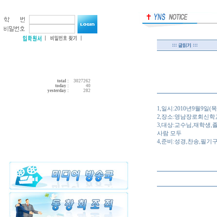
total :
3027262
today :
40
yesterday :
282
1,일시:2010년9월9일(목
2,장소:영남장로회신학
3,대상:교수님,재학생,
사람 모두
4,준비:성경,찬송,필기